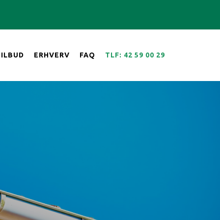
TILBUD
ERHVERV
FAQ
TLF: 42 59 00 29