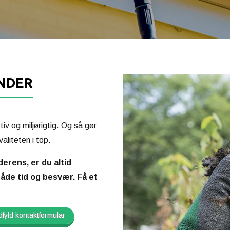
NDER
tiv og miljørigtig. Og så gør
valiteten i top.
erens, er du altid
både tid og besvær. Få et
fyld kontaktformular