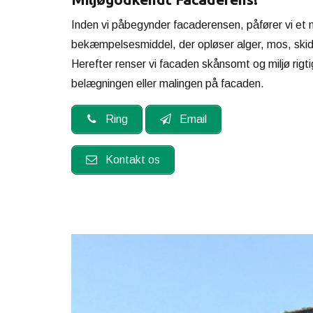
Inden vi påbegynder facaderensen, påfører vi et 
bekæmpelsesmiddel, der opløser alger, mos, skid
Herefter renser vi facaden skånsomt og miljø rigt
belægningen eller malingen på facaden.
Ring
Email
Kontakt os