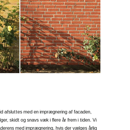
tid afsluttes med en imprægnering af facaden,
lger, skidt og snavs væk i flere år frem i tiden. Vi
caderens med imprægnering, hvis der vælges årlig