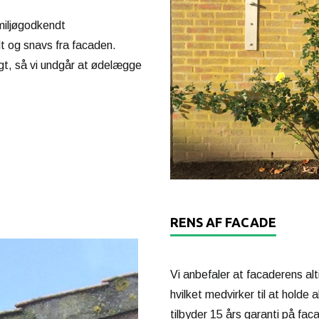
miljøgodkendt
t og snavs fra facaden.
igt, så vi undgår at ødelægge
RENS AF FACADE
Vi anbefaler at facaderens al
hvilket medvirker til at holde a
tilbyder 15 års garanti på fa