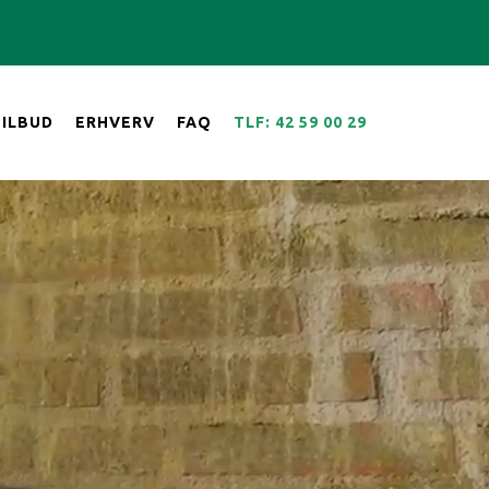
TILBUD
ERHVERV
FAQ
TLF: 42 59 00 29